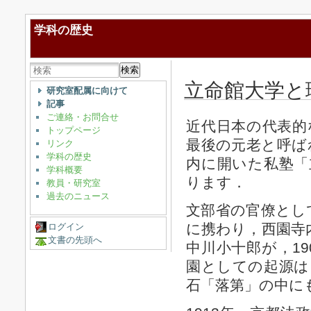
学科の歴史
検索
立命館大学と
研究室配属に向けて
記事
ご連絡・お問合せ
近代日本の代表的
トップページ
最後の元老と呼ばれ
リンク
学科の歴史
内に開いた私塾「
学科概要
ります．
教員・研究室
過去のニュース
文部省の官僚とし
に携わり，西園寺
ログイン
文書の先頭へ
中川小十郎が，1
園としての起源は
石「落第」の中に